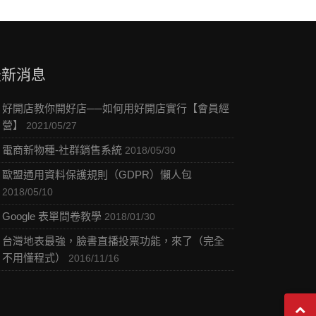
最新消息
好開店教你開好店──如何用好開店實行【會員經
營】
2021/05/27
電商新物種-社群銷售系統
2018/05/30
歐盟通用資料保護規則（GDPR）懶人包
2018/05/10
Google 表單問卷教學
2018/01/30
台灣地表最強，臉書直播投票功能，來了（完全
不用懂程式）
2016/11/16