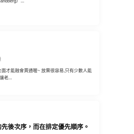
dberg）...
量
面才能融會貫通喔~ 放棄很容易,只有少數人能
老...
的先後次序，而在排定優先順序。