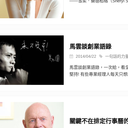
——雪柔．桑德柏格（Sheryl San
馬雲談創業語錄
2014/04/22
一句話的力
馬雲談創業語錄，一次給，看全
堅持! 有些專業經理人每天只想讓
關鍵不在排定行事曆