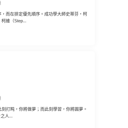
量
序，而在排定優先順序。成功學大師史蒂芬‧柯
柯維（Step...
量
.此刻打盹，你將做夢；而此刻學習，你將圓夢。
人...