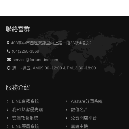
聯絡富群
403臺中市西區双龍里向上路一段36號4樓之2
(04)2258-3569
service@fortune-inc.com
週一~週五, AM09:00~12:00 & PM13:30~18:00
服務介紹
LINE直播系統
Aishare分潤系統
我+1熟客優先購
數位名片
雲端教會系統
免費開店平台
LINE藥局系統
雲端主機