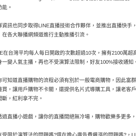
功能。
群資訊也同步取得LINE直播技術合作夥伴，並推出直播快手，
，在各大聯播網頻道進行主動推播引流。
INE在台灣平均每人每日開啟的次數超過10次，擁有2100萬
身一變人氣主播，再也不受演算法限制，好友100%接收通知
你可知道直播購物的流程必須有別於一般電商購物，因此富群推出
邊買，讓用戶購物不卡關，還提供名片式導購工具，讓老客
間斷，紅利拿不完。
透過直播小遊戲，讓你的直播間絕無冷場，購物歡樂多更多
在受限於演算法的問題嗎?還在擔心廣告費飆漲的問題嗎?，LI