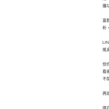
播
富
析
L
搖
但
看
不
再
還