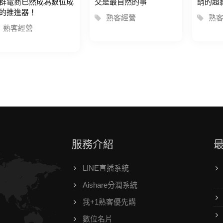
群電商已然成為數位成
交是最自然的事
銷的超
的推進器！
熟客經營
熟
熟客經營
服務介紹
LINE直播系統
Aishare分潤系統
我+1熟客優先購
數位名片