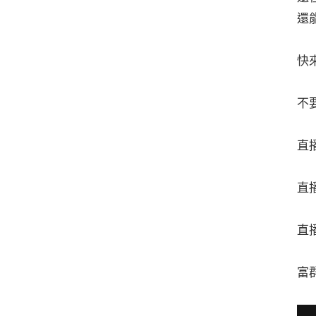
還
快
不
直
直
直
富