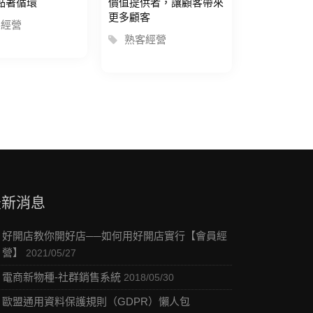
黏著循環
價值提供者，讓顧客帶來
更多顧客
客經營
熟客經營
最新消息
好開店教你開好店──如何用好開店實行【會員經
營】
2021/05/27
電商新物種-社群銷售系統
2018/05/30
歐盟通用資料保護規則（GDPR）懶人包